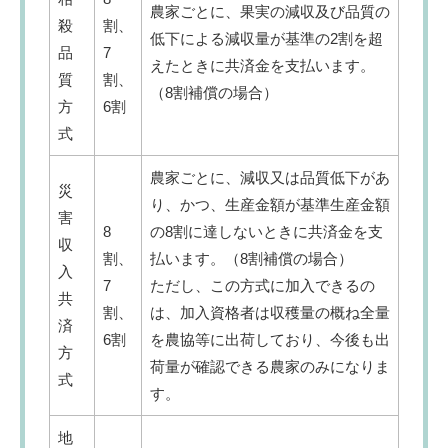
農家ごとに、果実の減収及び品質の
殺
割、
低下による減収量が基準の2割を超
品
7
えたときに共済金を支払います。
質
割、
（8割補償の場合）
方
6割
式
農家ごとに、減収又は品質低下があ
災
り、かつ、生産金額が基準生産金額
害
8
の8割に達しないときに共済金を支
収
割、
払います。（8割補償の場合）
入
7
ただし、この方式に加入できるの
共
割、
は、加入資格者は収穫量の概ね全量
済
6割
を農協等に出荷しており、今後も出
方
荷量が確認できる農家のみになりま
式
す。
地