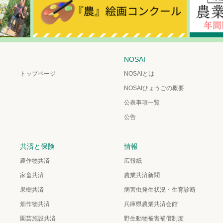
NOSAI
トップページ
NOSAIとは
NOSAIひょうごの概要
公表事項一覧
公告
共済と保険
情報
農作物共済
広報紙
家畜共済
農業共済新聞
果樹共済
病害虫発生状況・生育診断
畑作物共済
兵庫県農業共済会館
園芸施設共済
野生動物被害補償制度