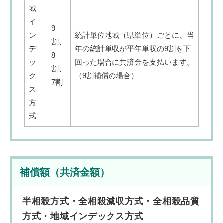
域
イ
9
ン
統計単位地域（県単位）ごとに、当
割、
デ
年の統計単収が平年単収の9割を下
8
ッ
回った場合に共済金を支払います。
割、
ク
（9割補償の場合）
7割
ス
方
式
補償額（共済金額）
半相殺方式・全相殺減収方式・全相殺品質
方式・地域インデックス方式