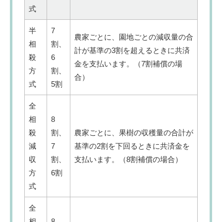
式
半
7
農家ごとに、園地ごとの減収量の合
相
割、
計が基準の3割を超えるときに共済
殺
6
金を支払います。（7割補償の場
方
割、
合）
式
5割
全
相
8
殺
割、
農家ごとに、果樹の収穫量の合計が
減
7
基準の2割を下回るときに共済金を
収
割、
支払います。（8割補償の場合）
方
6割
式
全
相
8