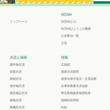
NOSAI
トップページ
NOSAIとは
NOSAIひょうごの概要
公表事項一覧
公告
共済と保険
情報
農作物共済
広報紙
家畜共済
農業共済新聞
果樹共済
病害虫発生状況・生育診断
畑作物共済
兵庫県農業共済会館
園芸施設共済
野生動物被害補償制度
建物共済
植物防疫情報
農機具共済
約款