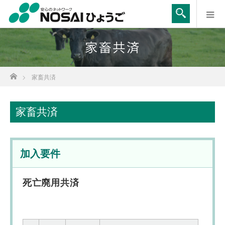
ホーム
家畜共済
家畜共済
加入要件
死亡廃用共済