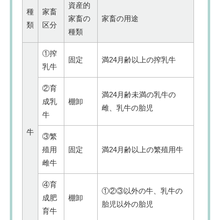
資産的
種
家畜
家畜の
家畜の用途
類
区分
種類
①搾
固定
満24月齢以上の搾乳牛
乳牛
②育
満24月齢未満の乳牛の
成乳
棚卸
雌、乳牛の胎児
牛
牛
③繁
殖用
固定
満24月齢以上の繁殖用牛
雌牛
④育
①②③以外の牛、乳牛の
成肥
棚卸
胎児以外の胎児
育牛