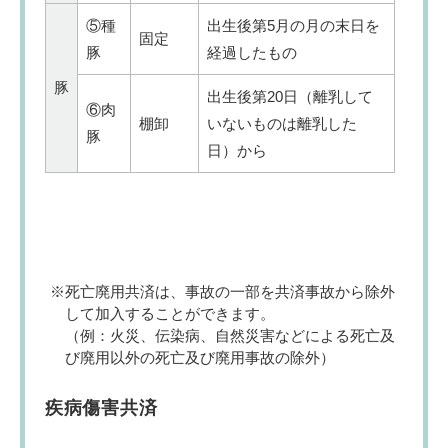
⑤種
出生後第5月の月の末日を
固定
豚
経過したもの
豚
出生後第20日（離乳して
⑥肉
棚卸
いないものは離乳した
豚
日）から
死亡廃用共済は、事故の一部を共済事故から除外
して加入することができます。
（例：火災、伝染病、自然災害などによる死亡及
び廃用以外の死亡及び廃用事故の除外）
疾病傷害共済