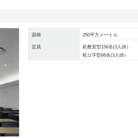
面積
250平方メートル
定員
机教室型156名(3人掛）
机ロ字型66名(3人掛）