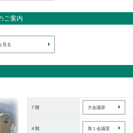
のご案内
を見る
７階
大会議室
４階
第１会議室