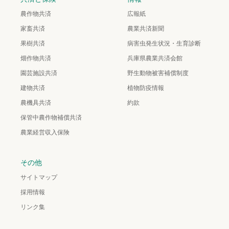
農作物共済
広報紙
家畜共済
農業共済新聞
果樹共済
病害虫発生状況・生育診断
畑作物共済
兵庫県農業共済会館
園芸施設共済
野生動物被害補償制度
建物共済
植物防疫情報
農機具共済
約款
保管中農作物補償共済
農業経営収入保険
その他
サイトマップ
採用情報
リンク集