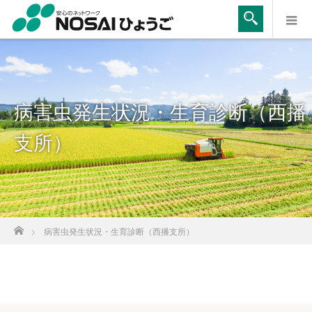
病害虫発生状況・生育診断（西播
支所）
ホーム
病害虫発生状況・生育診断（西播支所）